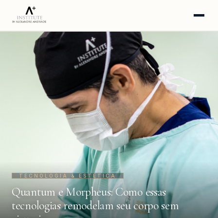
HOME
SOBRE
A CLÍNICA
PROCEDIMENTOS
INSTAGRAM
YOUTUBE
BLOG
TECNOLOGIA & ESTÉTICA
WHATSAPP · AGENDAR
Quantum e Morpheus: Como essas
tecnologias remodelam seu corpo sem