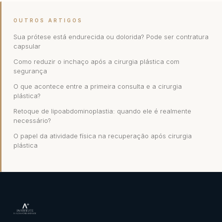
OUTROS ARTIGOS
Sua prótese está endurecida ou dolorida? Pode ser contratura
capsular
Como reduzir o inchaço após a cirurgia plástica com
segurança
O que acontece entre a primeira consulta e a cirurgia
plástica?
Retoque de lipoabdominoplastia: quando ele é realmente
necessário?
O papel da atividade física na recuperação após cirurgia
plástica