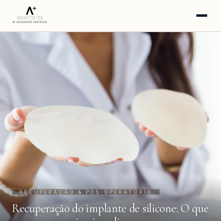
HOME
SOBRE
A CLÍNICA
PROCEDIMENTOS
INSTAGRAM
YOUTUBE
BLOG
WHATSAPP · AGENDAR
RECUPERAÇÃO & PÓS-OPERATÓRIO
Recuperação do implante de silicone: O que