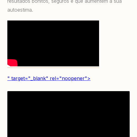
resultados bonitos, seguros e que aumentem a sua
autoestima.
" target="_blank" rel="noopener">