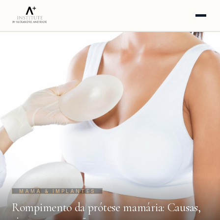
HOME
SOBRE
A CLÍNICA
PROCEDIMENTOS
INSTAGRAM
YOUTUBE
BLOG
WHATSAPP · AGENDAR
MAMA & IMPLANTES
Rompimento da prótese mamária: Causas,