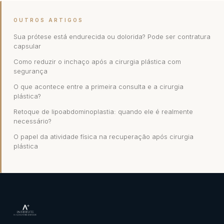
OUTROS ARTIGOS
Sua prótese está endurecida ou dolorida? Pode ser contratura
capsular
Como reduzir o inchaço após a cirurgia plástica com
segurança
O que acontece entre a primeira consulta e a cirurgia
plástica?
Retoque de lipoabdominoplastia: quando ele é realmente
necessário?
O papel da atividade física na recuperação após cirurgia
plástica