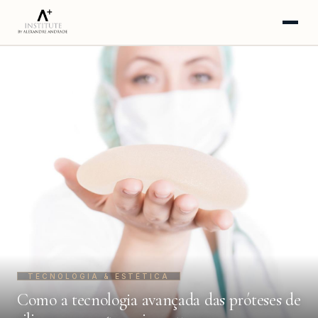
HOME
SOBRE
A CLÍNICA
PROCEDIMENTOS
INSTAGRAM
YOUTUBE
BLOG
WHATSAPP · AGENDAR
TECNOLOGIA & ESTÉTICA
Como a tecnologia avançada das próteses de