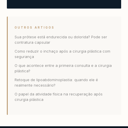
OUTROS ARTIGOS
Sua prótese está endurecida ou dolorida? Pode ser
contratura capsular
Como reduzir o inchaço após a cirurgia plástica com
segurança
O que acontece entre a primeira consulta e a cirurgia
plástica?
Retoque de lipoabdominoplastia: quando ele é
realmente necessário?
O papel da atividade física na recuperação após
cirurgia plástica